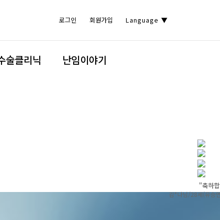
로그인
회원가입
Language
▼
수술클리닉
난임이야기
"축하합
김*나님/28세(유승연
조*님님/36세(김종한
이*현님/44세(서동호
양*은님/43세(손일표