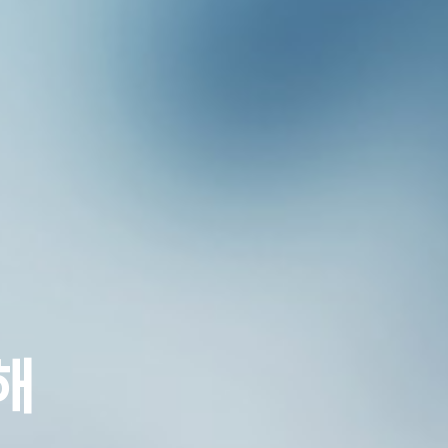
박*화님/43세(서동호
장*실님/42세(유승연
최*주님/43세(서동호
박*진님/34세(손일표
홍*란님/39세(김종한
박*운님/37세(강지영
해