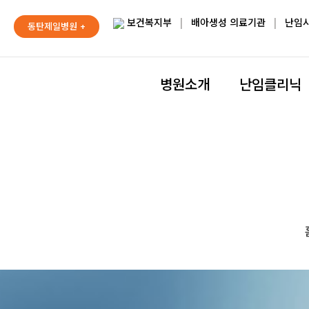
보건복지부
|
배아생성 의료기관
|
난임
동탄제일병원 +
병원소개
난임클리닉